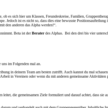
Rolle, ob es sich hier um Klassen, Freundeskreise, Familien, Gruppenthe
e. Jedoch ist es nicht so, dass dies eine bewusste Positionsaufteilung 
 mit den anderen das Alpha werden!“.
nnimmt. Beta ist der
Berater
des Alphas. Bei den drei bis vier unters
r uns im Folgenden mal an.
eibung in deinem Team am besten zutrifft. Auch kannst du mal schauen
Arbeit in Vereinen oder wenn du mit anderen gemeinsame Aktivitäten p
m leitet, die gemeinsamen Ziele formuliert und darauf achtet, dass sie 
 darum und verhandelt auch mit dem Gruppengegenüber. Inhaltliche 