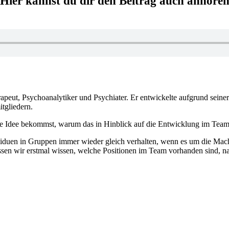
Hier kannst du dir den Beitrag auch anhöre
rapeut, Psychoanalytiker und Psychiater. Er entwickelte aufgrund sein
tgliedern.
e Idee bekommst, warum das in Hinblick auf die Entwicklung im Team un
viduen in Gruppen immer wieder gleich verhalten, wenn es um die Mac
sen wir erstmal wissen, welche Positionen im Team vorhanden sind, n