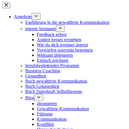
Zum
Inhalt
springen
Angebote
Einführung in die gewaltfreie Kommunikation
interne Seminare
Feedback geben
Andere besser verstehen
Wie du dich weniger ärgerst
Vorwürfen souverän begegnen
Wirksam delegieren
Einfach zeichnen
berufsbegleitendes Programm
Business Coaching
Gesundheit
Buch gewaltfreie Kommunikation
Buch Gelassenheit
Buch Superkraft Selbstfürsorge
Blog
abonnieren
Gewaltfreie Kommunikation
Führung
Kommunikation
Konflikte