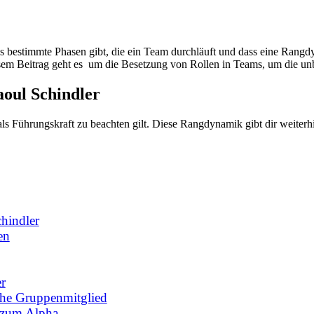
es bestimmte Phasen gibt, die ein Team durchläuft und dass eine Rangd
m Beitrag geht es um die Besetzung von Rollen in Teams, um die unbe
oul Schindler
ls Führungskraft zu beachten gilt. Diese Rangdynamik gibt dir weiter
hindler
en
r
che Gruppenmitglied
 zum Alpha